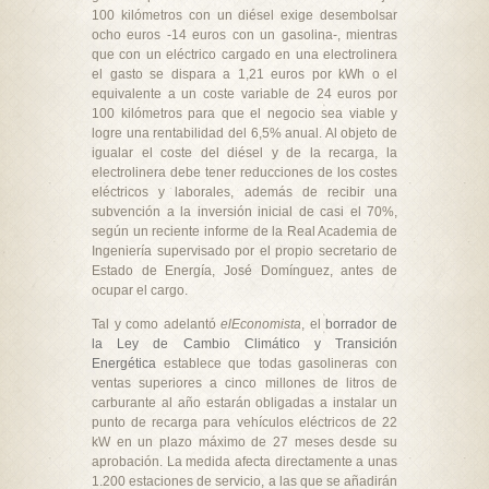
100 kilómetros con un diésel exige desembolsar
ocho euros -14 euros con un gasolina-, mientras
que con un eléctrico cargado en una electrolinera
el gasto se dispara a 1,21 euros por kWh o el
equivalente a un coste variable de 24 euros por
100 kilómetros para que el negocio sea viable y
logre una rentabilidad del 6,5% anual. Al objeto de
igualar el coste del diésel y de la recarga, la
electrolinera debe tener reducciones de los costes
eléctricos y laborales, además de recibir una
subvención a la inversión inicial de casi el 70%,
según un reciente informe de la Real Academia de
Ingeniería supervisado por el propio secretario de
Estado de Energía, José Domínguez, antes de
ocupar el cargo.
Tal y como adelantó
elEconomista
, el
borrador de
la Ley de Cambio Climático y Transición
Energética
establece que todas gasolineras con
ventas superiores a cinco millones de litros de
carburante al año estarán obligadas a instalar un
punto de recarga para vehículos eléctricos de 22
kW en un plazo máximo de 27 meses desde su
aprobación. La medida afecta directamente a unas
1.200 estaciones de servicio, a las que se añadirán