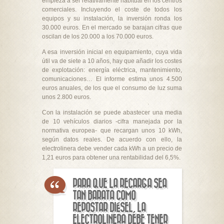
empieza a ser relativamente habitual en los centros
comerciales. Incluyendo el coste de todos los
equipos y su instalación, la inversión ronda los
30.000 euros. En el mercado se barajan cifras que
oscilan de los 20.000 a los 70.000 euros.
A esa inversión inicial en equipamiento, cuya vida
útil va de siete a 10 años, hay que añadir los costes
de explotación: energía eléctrica, mantenimiento,
comunicaciones… El informe estima unos 4.500
euros anuales, de los que el consumo de luz suma
unos 2.800 euros.
Con la instalación se puede abastecer una media
de 10 vehículos diarios -cifra manejada por la
normativa europea- que recargan unos 10 kWh,
según datos reales. De acuerdo con ello, la
electrolinera debe vender cada kWh a un precio de
1,21 euros para obtener una rentabilidad del 6,5%.
PARA QUE LA RECARGA SEA
TAN BARATA COMO
REPOSTAR DIÉSEL, LA
ELECTROLINERA DEBE TENER