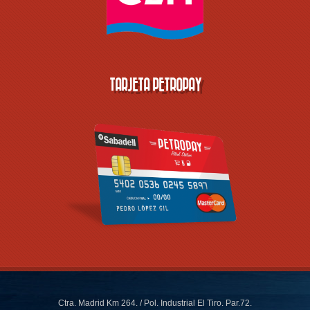
TARJETA PETROPAY
Ctra. Madrid Km 264. / Pol. Industrial El Tiro. Par.72.